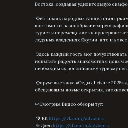
Востока, создавая удивительную симфо
Фестиваль народных танцев стал ярки
костюмов и разнообразие хореографиче
туристы перемещались в пространстве-в
ледяных владениях Якутии, а то и вовс
Здесь каждый гость мог почувствовать
испытать радость знакомства с новым 
необходимых российскому туризму сего
Форум-выставка «Отдых Leisure 2025» 
обещающим новые открытия, вдохновени
👀Смотрим Видео обзоры тут:
🚾 ВК
https://vk.com/advizors
❇️ Дзен
https://dzen.ru/advizors