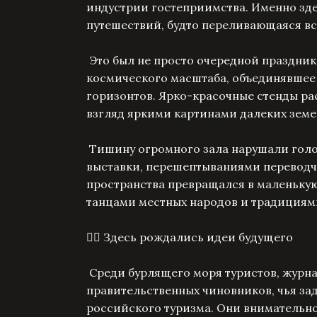
индустрии гостеприимства. Именно здес
путешествий, будто переливающаяся вс
Это был не просто очередной праздник
космического масштаба, объединявшее 
горизонтов. Ярко-красочные стенды р
взгляд яркими картинами далеких зем
Тишину огромного зала нарушали голос
выставки, перешептываниями переводч
пространства превращался в маленькую
танцами местных народов и традициям
🚴‍♂️ Здесь рождались идеи будущего
Среди бурлящего моря туристов, журн
правительственных чиновников, чья за
российского туризма. Они внимательно