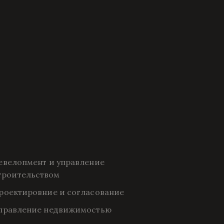
евелопмент и управление 
троительством
роектировние и согласование
правление недвижимостью