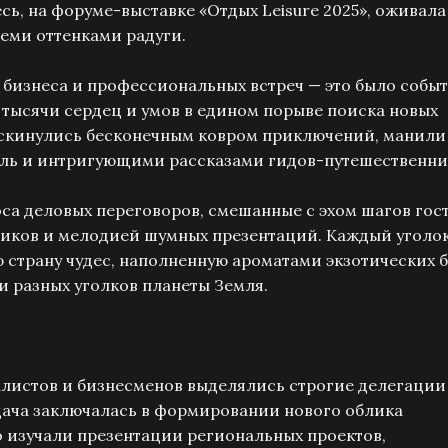
ь, на форуме-выставке «Отдых Leisure 2025», оживала
еми оттенками радуги.
 бизнеса и профессиональных встреч — это было собы
тысячи сердец и умов в едином порыве поиска новых
аскинулись бесконечным ковром приключений, манили
ель и интригующими рассказами гидов-путешественни
а деловых переговоров, смешанные с эхом шагов гос
иков и мелодией шумных презентаций. Каждый уголо
 страну чудес, наполненную ароматами экзотических 
и разных уголков планеты Земля.
алистов и бизнесменов выделялись строгие делегации
дача заключалась в формировании нового облика
 изучали презентации региональных проектов,