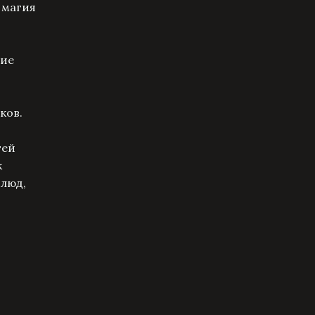
 магия
тие
ков.
тей
к
блюд,