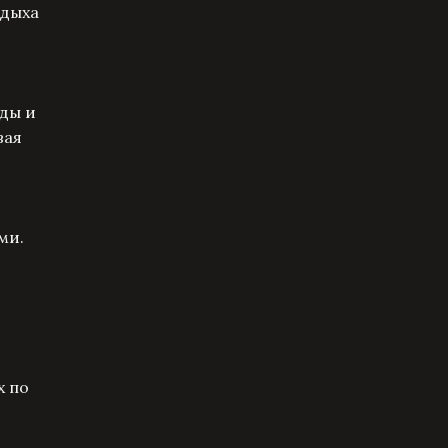
тдыха
ды и
вая
ми.
х по