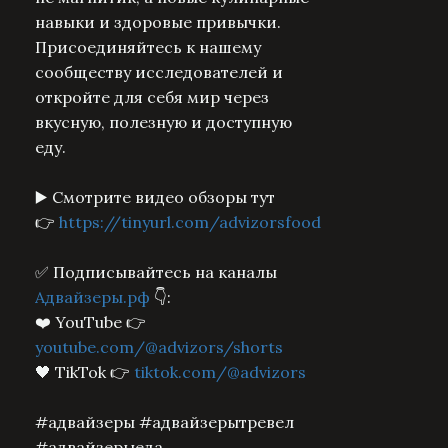
навыки и здоровые привычки.
Присоединяйтесь к нашему
сообществу исследователей и
откройте для себя мир через
вкусную, полезную и доступную
еду.
▶️ Смотрите видео обзоры тут
👉
https://tinyurl.com/advizorsfood
✅ Подписывайтесь на каналы
Адвайзеры.рф
👇:
❤️ YouTube 👉
youtube.com/@advizors/shorts
🖤 TikTok 👉
tiktok.com/@advizors
#адвайзеры #адвайзерытревел
#адвайзерыеда