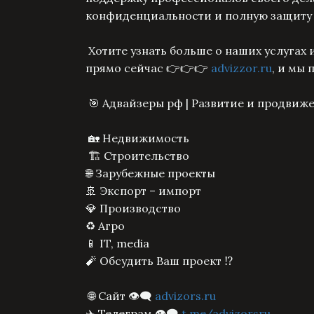
конфиденциальности и полную защиту 
Хотите узнать больше о наших услугах 
прямо сейчас 👉👉👉
advizzor.ru
, и мы
🎯 Адвайзеры рф | Развитие и продвиже
🏡 Недвижимость
🏗 Строительство
🌐 Зарубежные проекты
🚢 Экспорт – импорт
💎 Производство
♻️ Агро
📱 IT, media
🧨 Обсудить Ваш проект ⁉️
🌐 Сайт 👁‍🗨
advizors.ru
✈️ Телеграм 👁‍🗨
t.me/advizorsru