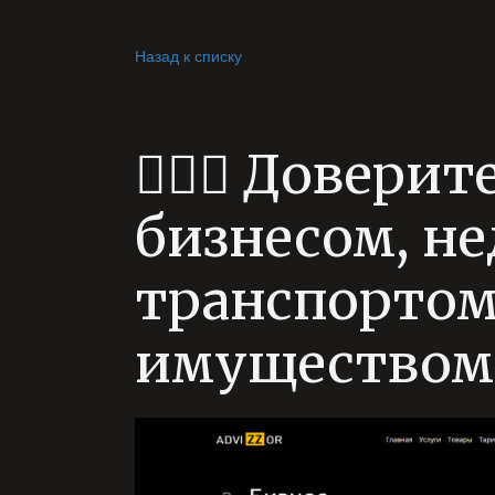
Назад к списку
🤵🏻‍♂️ Довер
бизнесом, н
транспортом
имуществом