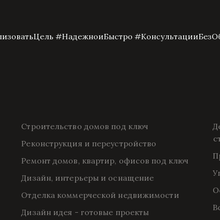
изоватьЦель #НадежноиБыстро #КонсультацииБезО
Строительство домов под ключ
Д
с
Реконструкция и переустройство
П
Ремонт домов, квартир, офисов под ключ
У
Дизайн, интерьеры и оснащение
О
Отделка коммерческой недвижимости
В
Дизайн идея - готовые проекты