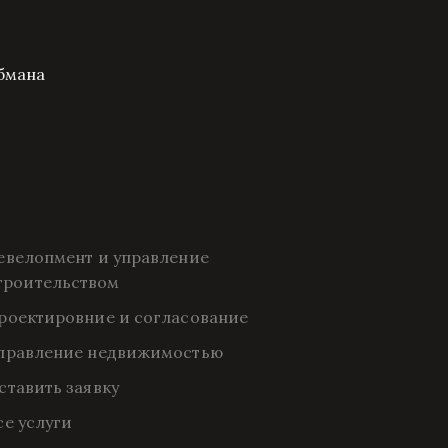
бмана
евелопмент и управление 
троительством
роектировние и согласование
правление недвижимостью
ставить заявку
се услуги