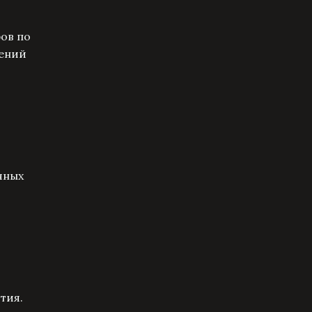
ов по
шений
чных
тия.