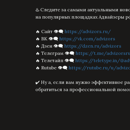
♨️ Следите за самыми актуальными ново
на популярных площадках Адвайзеры р
🔥 Сайт 👁‍🗨
https://advizors.ru/
🔥 ВК 👁‍🗨
https://vk.com/advizors
🔥 Дзен 👁‍🗨
https://dzen.ru/advizors
🔥 Телеграм 👁‍🗨
https://t.me/advizorsr
🔥 Телетайп 👁‍🗨
https://teletype.in/@ad
🔥 Rutube 👁‍🗨
https://rutube.ru/u/adviz
✔️ Ну а, если вам нужно эффективное р
обратиться за профессиональной помо