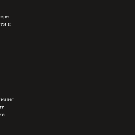
фере
ти и
нения
ит
ие