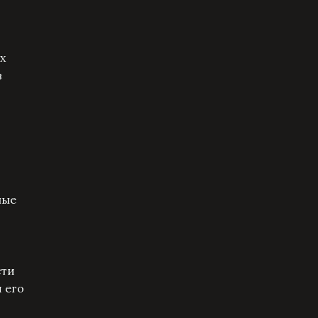
х
в
ные
сти
 его