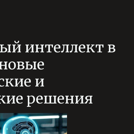
ый интеллект в
️новые
ские и
кие решения