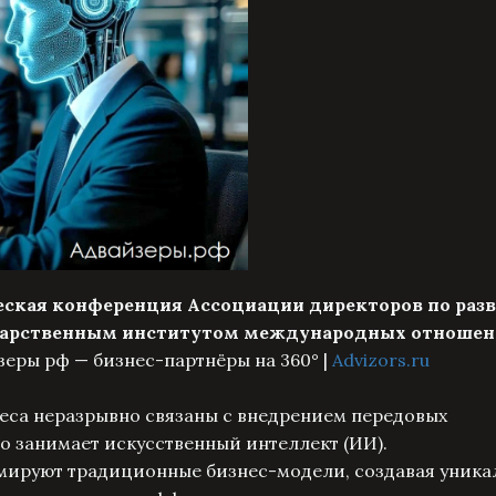
еская конференция Ассоциации директоров по раз
ударственным институтом международных отноше
еры рф — бизнес-партнёры на 360° |
Advizors.ru
еса неразрывно связаны с внедрением передовых
то занимает искусственный интеллект (ИИ).
мируют традиционные бизнес-модели, создавая уника