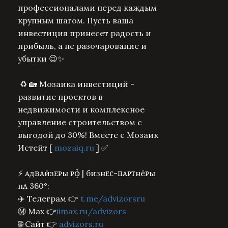
профессионалами перед каждым
крупным шагом. Пусть ваша
инвестиция принесет радость и
прибыль, а не разочарование и
убытки 😉✨
♻️ 🏡 Мозаика инвестиций -
развитие проектов в
недвижимости и комплексное
управление строительством с
выгодой до 30%! Вместе с
Мозаик
Истейт [
mozaiq.ru
] ✅
⚡️ ᴀдʙᴀйзᴇᴩы ᴩɸ | бизнᴇᴄ-ᴨᴀᴩᴛнёᴩы
нᴀ 360°:
✈️ Т
елеграм
👉
t.me/advizorsru
Ⓜ️ Max 👉
iimax.ru/advizors
🌐 Сайт 👉
advizors.ru