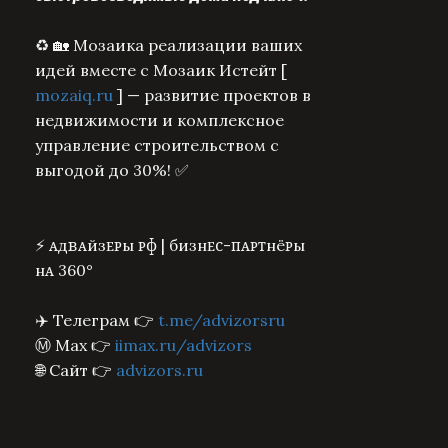
♻️ 🏡 Мозаика реализации ваших
идей вместе с Мозаик Истейт [
mozaiq.ru
] — развитие проектов в
недвижимости и комплексное
управление строительством с
выгодой до 30%! ✅
⚡️ ᴀдʙᴀйзᴇᴩы ᴩɸ | бизнᴇᴄ-ᴨᴀᴩᴛнёᴩы
нᴀ 360°
✈️ Телеграм 👉
t.me/advizorsru
Ⓜ️ Max 👉
iimax.ru/advizors
🌐 Сайт 👉
advizors.ru