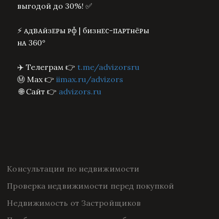
выгодой до 30%! ✅
⚡️ ᴀдʙᴀйзᴇᴩы ᴩɸ | бизнᴇᴄ-ᴨᴀᴩᴛнёᴩы
нᴀ 360°
✈️ Телеграм 👉
t.me/advizorsru
Ⓜ️ Max 👉
iimax.ru/advizors
🌐 Сайт 👉
advizors.ru
Консультации по недвижимости
Проверка недвижимости перед покупкой
Недвижимость от Застройщиков