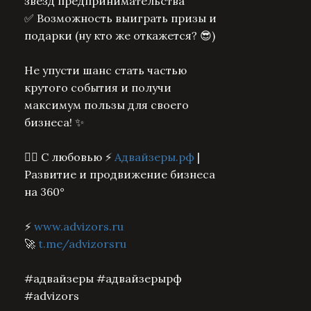
звезд предпринимательства
✅ Возможность выиграть призы и
подарки (ну кто же откажется? 😎)
Не упусти шанс стать частью
крутого события и получи
максимум пользы для своего
бизнеса! ✨
❤️‍🔥 С любовью ⚡️
Адвайзеры.рф
|
Развитие и продвижение бизнеса
на 360°
⚡️
www.advizors.ru
🚀
t.me/advizorsru
#адвайзеры #адвайзерырф
#advizors